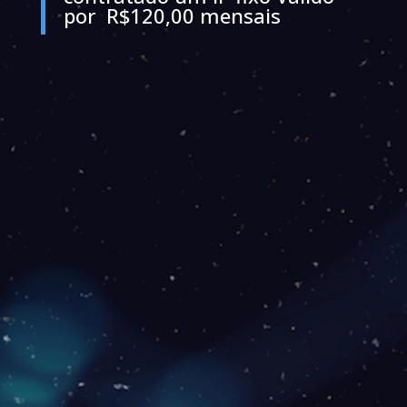
por R$120,00 mensais
Para Residências - Rádio
15 Mb
69
R$
/mês
Download: 15 Mbps