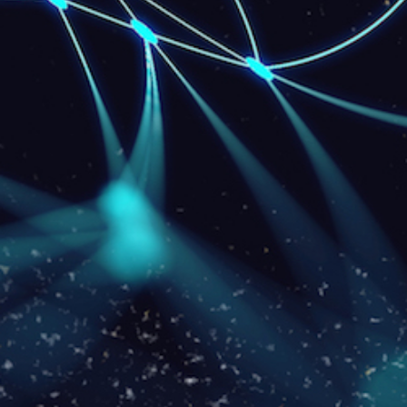
Mb
99
R$
/mês
Download:
200Mbps
Upload: 60
Mbps