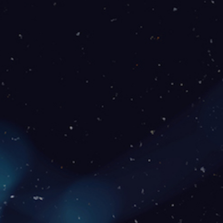
Para Residências - Fibra
100 Mb
79
R$
/mês
Download: 100Mbps