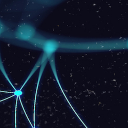
Upload: 30 Mbps
Para Residências - Fibra
150 Mb
89
R$
/mês