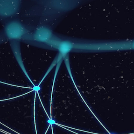
Upload: 7 Mbps
Para Residências - Rádio
20 Mb
89
R$
/mês